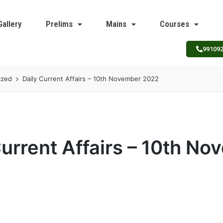
Gallery
Prelims
Mains
Courses
99109
ized
Daily Current Affairs – 10th November 2022
Current Affairs – 10th N