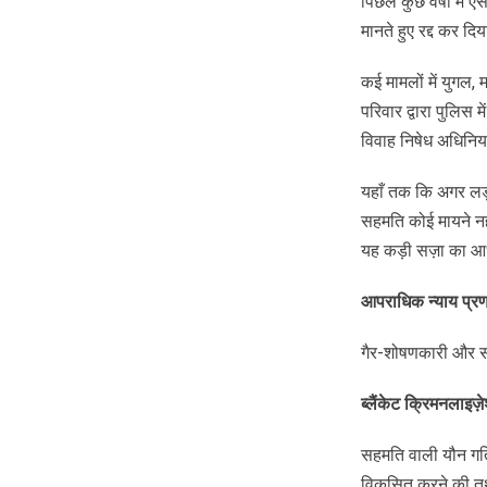
पिछले कुछ वर्षों मे
मानते हुए रद्द कर दि
कई मामलों में युगल,
परिवार द्वारा पुलि
विवाह निषेध अधिनिय
यहाँ तक कि अगर लड
सहमति कोई मायने नही
यह कड़ी सज़ा का आध
आपराधिक
न्याय
प्र
गैर-शोषणकारी और सहम
ब्लैंकेट
क्रिमनलाइज़
सहमति वाली यौन गतिव
विकसित करने की तथा