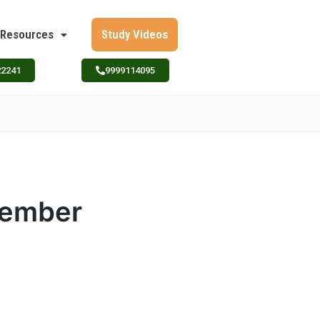
Resources
Study Videos
22241
9999114095
ovember