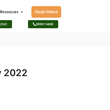
Resources
Study Videos
22241
9999114095
ly 2022