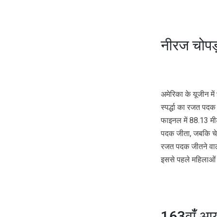
नीरज चोपड
अमेरिका के यूजीन में
स्पर्द्धा का रजत प
फाइनल में 88.13 मीट
पदक जीता, जबकि चेक
रजत पदक जीतने वाले 
इससे पहले महिलाओं की
163वांँ 