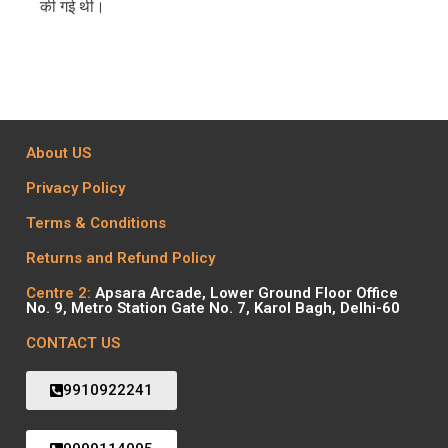
की गई थी।
About US
Privacy Policy
Terms & Conditions
Returns and Refund Policy
Centre 2:
Apsara Arcade, Lower Ground Floor Office
No. 9, Metro Station Gate No. 7, Karol Bagh, Delhi-60
CONTACT US
9910922241