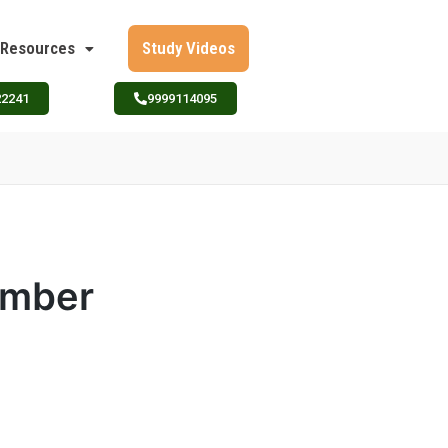
Resources
Study Videos
22241
9999114095
vember